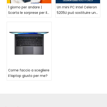
1 giorno per andare |
Un mini PC Intel Celeron
Scarta le sorprese per il
5205U può sostituire un
rientro a scuola! I
desktop per il lavoro
principali saldi per il
d'ufficio?
rientro a scuola di BMAX
iniziano l'8 agosto:
risparmia fino al 20% in
tutto il negozio
Come faccio a scegliere
il laptop giusto per me?