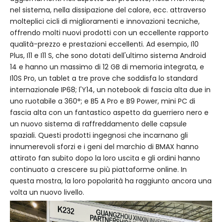
nel sistema, nella dissipazione del calore, ecc. attraverso
molteplici cicli di miglioramenti e innovazioni tecniche,
offrendo molti nuovi prodotti con un eccellente rapporto
qualità-prezzo e prestazioni eccellenti. Ad esempio, I10
Plus, I11 e I11 S, che sono dotati dell'ultimo sistema Android
14 e hanno un massimo di 12 GB di memoria integrata, e
I10S Pro, un tablet a tre prove che soddisfa lo standard
internazionale IP68; l'Y14, un notebook di fascia alta due in
uno ruotabile a 360°; e B5 A Pro e B9 Power, mini PC di
fascia alta con un fantastico aspetto da guerriero nero e
un nuovo sistema di raffreddamento delle capsule
spaziali. Questi prodotti ingegnosi che incarnano gli
innumerevoli sforzi e i geni del marchio di BMAX hanno
attirato fan subito dopo la loro uscita e gli ordini hanno
continuato a crescere su più piattaforme online. In
questa mostra, la loro popolarità ha raggiunto ancora una
volta un nuovo livello.