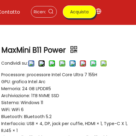
Contatto
Acquista
ora
MaxMini B11 Power
Condividi su:
Processore: processore Intel Core Ultra 7 155H
GPU: grafica Intel Arc
Memoria: 24 GB LPDDR5
Archiviazione: 1TB NVME SSD
Sistema: Windows 11
WiFi: WiFi 6
Bluetooth: Bluetooth 5.2
Interfaccia: USB × 4, DP, jack per cuffie, HDMI × 1, Type-C X 1,
RJ45 × 1