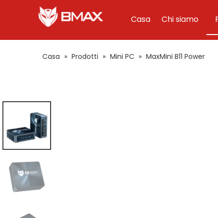
Casa
Chi siamo
Casa
»
Prodotti
»
Mini PC
»
MaxMini B11 Power