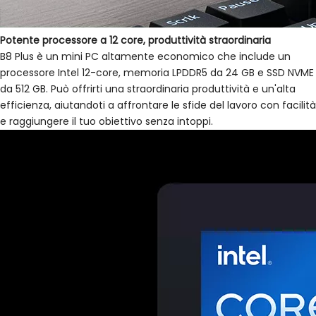
Potente processore a 12 core, produttività straordinaria
B8 Plus è un mini PC altamente economico che include un
processore Intel 12-core, memoria LPDDR5 da 24 GB e SSD NVME
da 512 GB. Può offrirti una straordinaria produttività e un'alta
efficienza, aiutandoti a affrontare le sfide del lavoro con facilità
e raggiungere il tuo obiettivo senza intoppi.