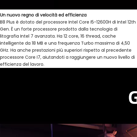
Un nuovo regno di velocità ed efficienza
B8 Plus è dotato del processore Intel Core I5-12600H di Intel 12th
Gen. È un forte processore prodotto dalla tecnologia di
litografia Intel 7 avanzata. Ha 12 core, 16 thread, cache
intelligente da 18 MB e una frequenza Turbo massima di 4,50
GHz. Ha anche prestazioni più superiori rispetto al precedente
processore Core I7, aiutandoti a raggiungere un nuovo livello di
efficienza del lavoro.