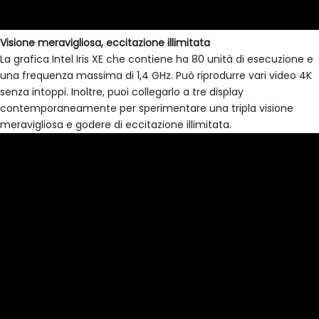
Visione meravigliosa, eccitazione illimitata
La grafica Intel Iris XE che contiene ha 80 unità di esecuzione e
una frequenza massima di 1,4 GHz. Può riprodurre vari video 4K
senza intoppi. Inoltre, puoi collegarlo a tre display
contemporaneamente per sperimentare una tripla visione
meravigliosa e godere di eccitazione illimitata.