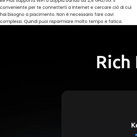
B8 Plus supporta WiFi a doppia banda da 2,4 GHz/5G. È
conveniente per te connetterti a Internet e cercare ciò di cui
hai bisogno a piacimento. Non è necessario fare cavi
complessi. Quindi puoi risparmiare molto tempo e fatica.