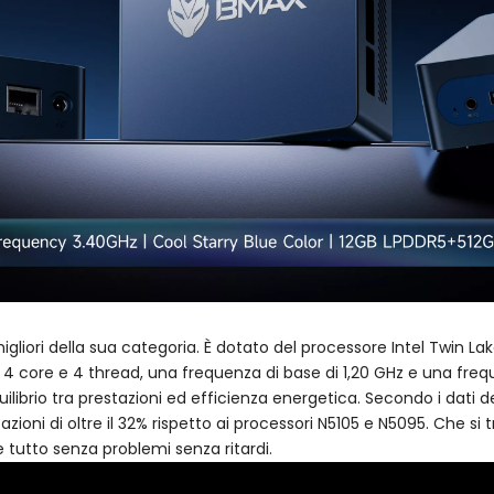
migliori della sua categoria. È dotato del processore Intel Twin L
a 4 core e 4 thread, una frequenza di base di 1,20 GHz e una fr
librio tra prestazioni ed efficienza energetica. Secondo i dati de
ioni di oltre il 32% rispetto ai processori N5105 e N5095. Che si tr
 tutto senza problemi senza ritardi.