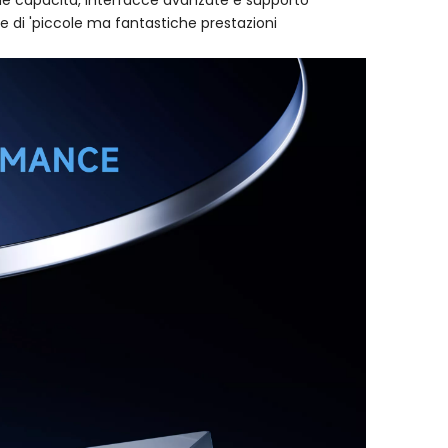
nde capacità, interfacce avanzate e supporto
e di 'piccole ma fantastiche prestazioni