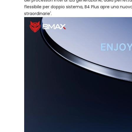
dei processori Intel di 12a generazione, dalla perf
flessibile per doppio sistema, B4 Plus apre una nuo
straordinarie'.