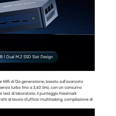
ake N95 di 12a generazione, basato sull'avanzato
equenza turbo fino a 3,40 GHz, con un consumo
i test di laboratorio, il punteggio Passmark
atti di lavoro d'ufficio multitasking, compilazione di