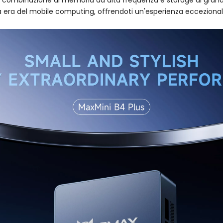
etta combinazione di memoria ad alta frequenza e storage di gra
va era del mobile computing, offrendoti un'esperienza eccezional