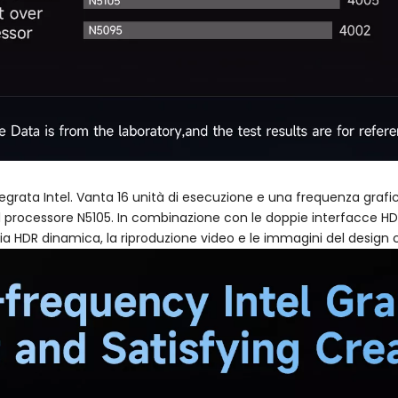
tegrata Intel. Vanta 16 unità di esecuzione e una frequenza grafi
del processore N5105. In combinazione con le doppie interfacce H
a HDR dinamica, la riproduzione video e le immagini del design cr