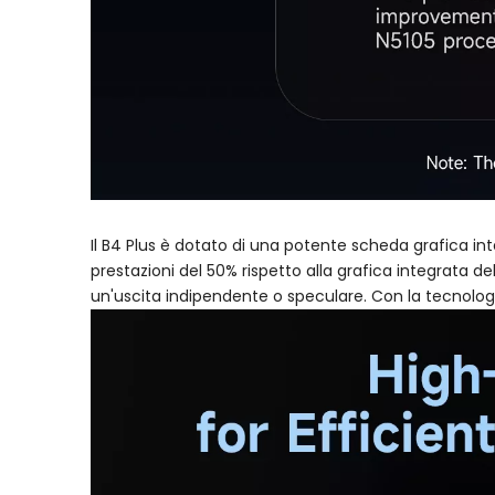
Il B4 Plus è dotato di una potente scheda grafica in
prestazioni del 50% rispetto alla grafica integrata 
un'uscita indipendente o speculare. Con la tecnologi