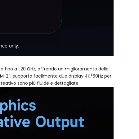
ca fino a 1,20 GHz, offrendo un miglioramento delle
DMI 2.1, supporta facilmente due display 4K/60Hz per
eativo sono più fluide e dettagliate.