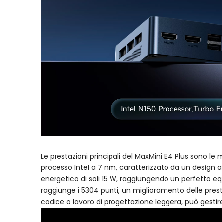
Le prestazioni principali del MaxMini B4 Plus sono le 
processo Intel a 7 nm, caratterizzato da un design 
energetico di soli 15 W, raggiungendo un perfetto equi
raggiunge i 5304 punti, un miglioramento delle prestaz
codice o lavoro di progettazione leggera, può gestire